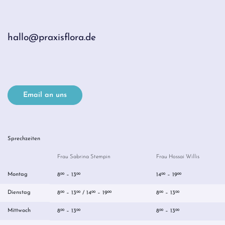
hallo@praxisflora.de
Email an uns
Sprechzeiten
Frau Sabrina Stempin
Frau Hossai Willis
Montag
8
– 13
14
– 19
00
00
00
00
Dienstag
8
– 13
/ 14
– 19
8
– 13
00
00
00
00
00
00
Mittwoch
8
– 13
8
– 13
00
00
00
00