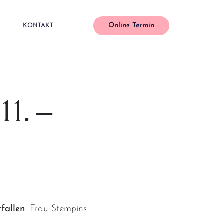
Online Termin
KONTAKT
11. –
tfallen
. Frau Stempins