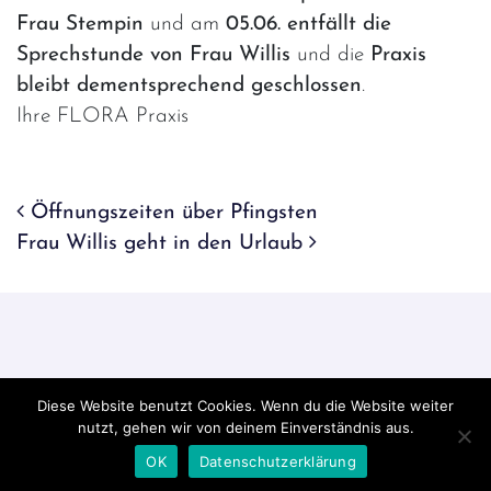
Frau Stempin
und am
05.06. entfällt die
Sprechstunde von Frau Willis
und die
Praxis
bleibt dementsprechend geschlossen
.
Ihre FLORA Praxis
Beitrags-Navigation
Öffnungszeiten über Pfingsten
Frau Willis geht in den Urlaub
Diese Website benutzt Cookies. Wenn du die Website weiter
nutzt, gehen wir von deinem Einverständnis aus.
Datenschutz
Impressum
OK
Datenschutzerklärung